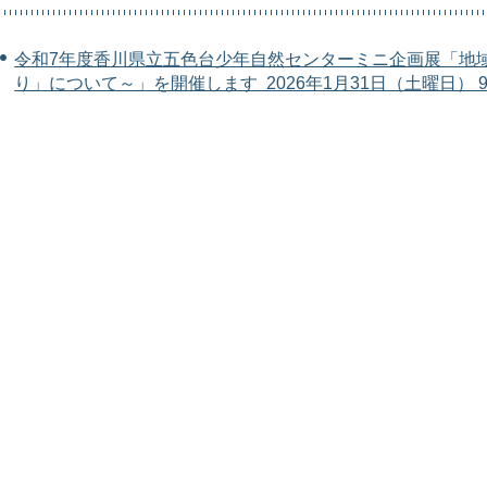
令和7年度香川県立五色台少年自然センターミニ企画展「地
り」について～」を開催します 2026年1月31日（土曜日） 9時