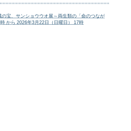
域の宝、サンショウウオ展～両生類の「命のつなが
 から 2026年3月22日（日曜日） 17時