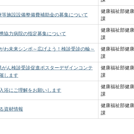
健康福祉部健
療等施設設備整備費補助金の募集について
課
健康福祉部健
携協力病院の指定募集について
課
がわ未来シンポ～広げよう！検診受診の輪～
健康福祉部健
課
県がん検診受診促進ポスターデザインコンテ
健康福祉部健
催します
課
健康福祉部健
入浴にご理解をお願いします
課
健康福祉部健
る資材情報
課