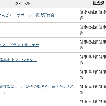
タイトル
担当課
健康福祉部健
がんピア・サポーター養成研修会
課
健康福祉部健
課
健康福祉部健
マンモグラフィサンデー
課
健康福祉部健
診率向上プロジェクト
課
健康福祉部健
課
未来教室plus～親子で学ぼう！体の仕組みや
健康福祉部健
～」
課
健康福祉部健