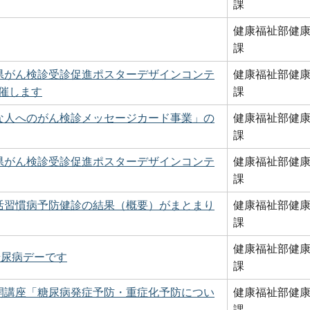
課
健康福祉部健
課
県がん検診受診促進ポスターデザインコンテ
健康福祉部健
催します
課
な人へのがん検診メッセージカード事業」の
健康福祉部健
課
県がん検診受診促進ポスターデザインコンテ
健康福祉部健
課
活習慣病予防健診の結果（概要）がまとまり
健康福祉部健
課
健康福祉部健
糖尿病デーです
課
開講座「糖尿病発症予防・重症化予防につい
健康福祉部健
課