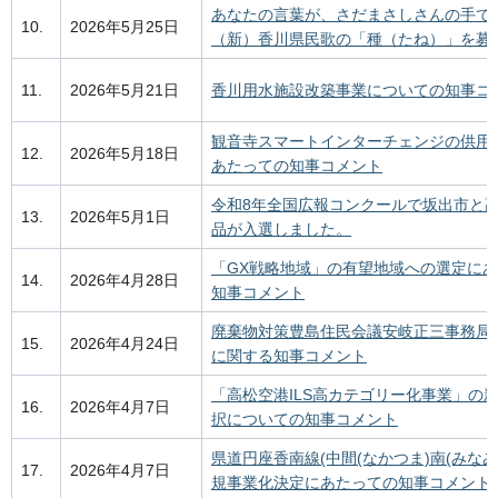
あなたの言葉が、さだまさしさんの手で
10.
2026年5月25日
（新）香川県民歌の「種（たね）」を募
11.
2026年5月21日
香川用水施設改築事業についての知事コ
観音寺スマートインターチェンジの供用
12.
2026年5月18日
あたっての知事コメント
令和8年全国広報コンクールで坂出市と
13.
2026年5月1日
品が入選しました。
「GX戦略地域」の有望地域への選定に
14.
2026年4月28日
知事コメント
廃棄物対策豊島住民会議安岐正三事務局
15.
2026年4月24日
に関する知事コメント
「高松空港ILS高カテゴリー化事業」の
16.
2026年4月7日
択についての知事コメント
県道円座香南線(中間(なかつま)南(みなみ
17.
2026年4月7日
規事業化決定にあたっての知事コメント