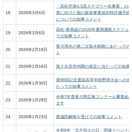
「高松空港ILS高カテゴリー化事業」の
18.
2026年3月6日
算に向けた国の新規事業採択時評価手続
についての知事コメント
高松-香港線の2026年夏期運航スケジュ
19.
2026年3月6日
ての知事コメント
香川用水の第二次取水制限にあたっての
20.
2026年2月19日
ト
21.
2026年2月18日
第２次高市内閣の発足に当たっての知事
第98回記念選抜高等学校野球大会への出
22.
2026年1月30日
たっての知事コメント
令和7年度香川県広報コンクール審査結
23.
2026年1月29日
ます
24.
2026年1月23日
衆議院解散を受けての知事コメント
令和8年「北方領土の日」関連イベント