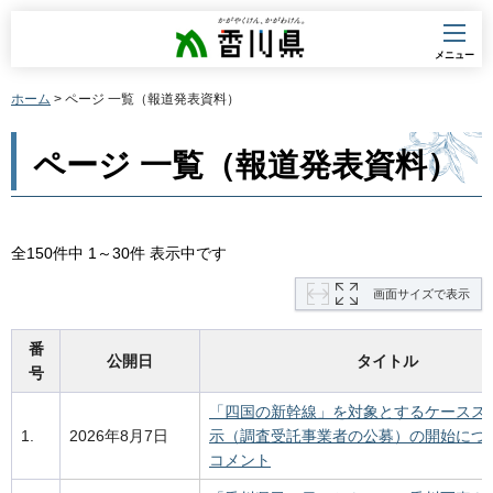
香川県
メニュー
ホーム
> ページ 一覧（報道発表資料）
ページ 一覧（報道発表資料）
全150件中 1～30件 表示中です
画面サイズで表示
番
公開日
タイトル
号
「四国の新幹線」を対象とするケースス
1.
2026年8月7日
示（調査受託事業者の公募）の開始につ
コメント