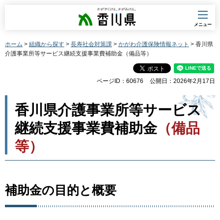
香川県
メニュー
ホーム
>
組織から探す
>
長寿社会対策課
>
かがわ介護保険情報ネット
> 香川県
介護事業所等サービス継続支援事業費補助金（備品等）
ページID：60676
公開日：2026年2月17日
香川県介護事業所等サービス
継続支援事業費補助金
（備品
等）
補助金の目的と概要