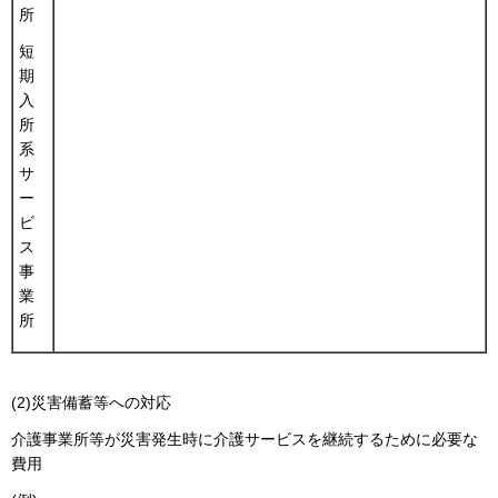
所
短
期
入
所
系
サ
ー
ビ
ス
事
業
所
(2)災害備蓄等への対応
介護事業所等が災害発生時に介護サービスを継続するために必要な
費用