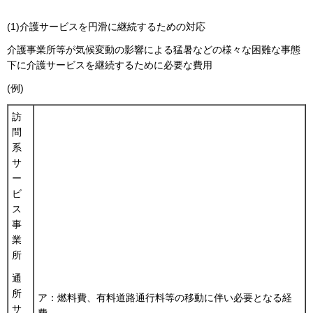
(1)介護サービスを円滑に継続するための対応
介護事業所等が気候変動の影響による猛暑などの様々な困難な事態
下に介護サービスを継続するために必要な費用
(例)
訪
問
系
サ
ー
ビ
ス
事
業
所
通
所
ア：燃料費、有料道路通行料等の移動に伴い必要となる経
サ
費