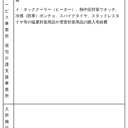
ー
イ：ネッククーラー（ヒーター）、熱中症対策ウオッチ、
ビ
冷感（防寒）ポンチョ、スパイクタイヤ、スタッドレスタ
ス
イヤ等の猛暑対策用品や雪害対策用品の購入等経費
事
業
所
居
宅
介
護
支
援
事
業
所
入
所
施
設