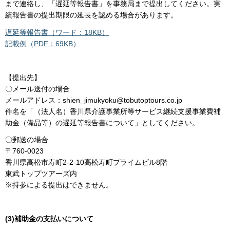
まで連絡し、「遅延等報告書」を事務局まで提出してください。実
績報告書の提出期限の延長を認める場合があります。
遅延等報告書（ワード：18KB）
記載例（PDF：69KB）
【提出先】
〇メール送付の場合
メールアドレス：shien_jimukyoku@tobutoptours.co.jp
件名を「（法人名）香川県介護事業所等サービス継続支援事業費補
助金（備品等）の遅延等報告書について」としてください。
〇郵送の場合
〒760-0023
香川県高松市寿町2-2-10高松寿町プライムビル8階
東武トップツアーズ内
※持参による提出はできません。
(3)補助金の支払いについて