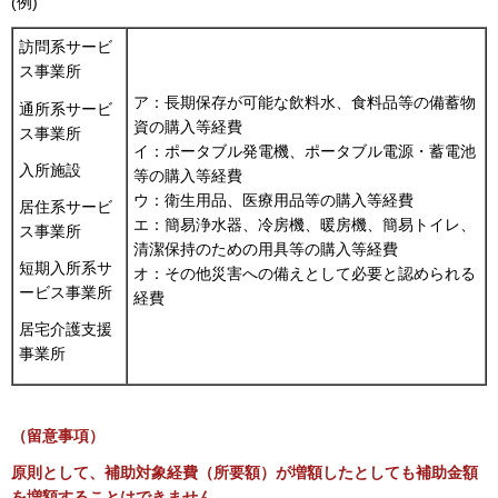
(例)
訪問系サービ
ス事業所
ア：長期保存が可能な飲料水、食料品等の備蓄物
通所系サービ
資の購入等経費
ス事業所
イ：ポータブル発電機、ポータブル電源・蓄電池
入所施設
等の購入等経費
ウ：衛生用品、医療用品等の購入等経費
居住系サービ
エ：簡易浄水器、冷房機、暖房機、簡易トイレ、
ス事業所
清潔保持のための用具等の購入等経費
短期入所系サ
オ：その他災害への備えとして必要と認められる
ービス事業所
経費
居宅介護支援
事業所
（留意事項）
原則として、補助対象経費（所要額）が増額したとしても補助金額
を増額することはできません。