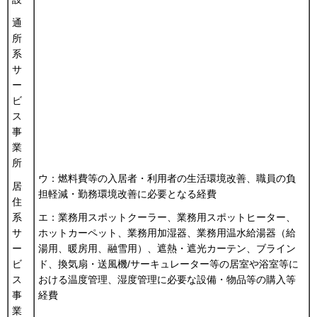
通
所
系
サ
ー
ビ
ス
事
業
所
ウ：燃料費等の入居者・利用者の生活環境改善、職員の負
居
担軽減・勤務環境改善に必要となる経費
住
エ：業務用スポットクーラー、業務用スポットヒーター、
系
ホットカーペット、業務用加湿器、業務用温水給湯器（給
サ
湯用、暖房用、融雪用）、遮熱・遮光カーテン、ブライン
ー
ド、換気扇・送風機/サーキュレーター等の居室や浴室等に
ビ
おける温度管理、湿度管理に必要な設備・物品等の購入等
ス
経費
事
業