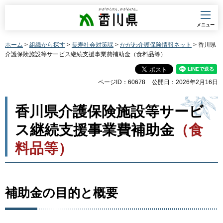
香川県
メニュー
ホーム
>
組織から探す
>
長寿社会対策課
>
かがわ介護保険情報ネット
> 香川県
介護保険施設等サービス継続支援事業費補助金（食料品等）
ページID：60678
公開日：2026年2月16日
香川県介護保険施設等サービ
ス継続支援事業費補助金
（食
料品等）
補助金の目的と概要