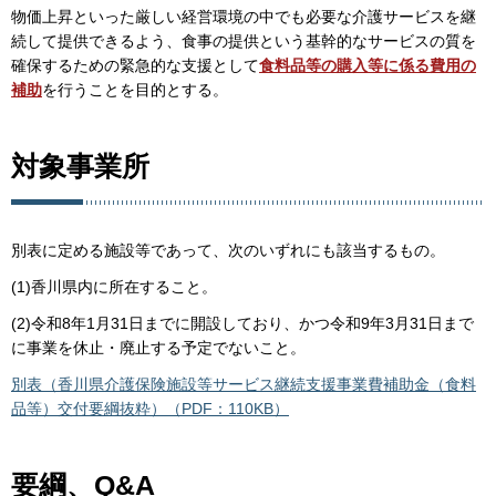
物価上昇といった厳しい経営環境の中でも必要な介護サービスを継
続して提供できるよう、食事の提供という基幹的なサービスの質を
確保するための緊急的な支援として
食料品等の購入等に係る費用の
補助
を行うことを目的とする。
対象事業所
別表に定める施設等であって、次のいずれにも該当するもの。
(1)香川県内に所在すること。
(2)令和8年1月31日までに開設しており、かつ令和9年3月31日まで
に事業を休止・廃止する予定でないこと。
別表（香川県介護保険施設等サービス継続支援事業費補助金（食料
品等）交付要綱抜粋）（PDF：110KB）
要綱、Q&A