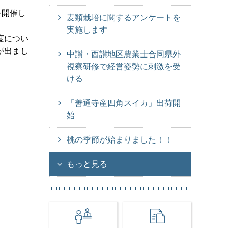
を開催し
麦類栽培に関するアンケートを
実施します
度につい
が出まし
中讃・西讃地区農業士合同県外
視察研修で経営姿勢に刺激を受
ける
「善通寺産四角スイカ」出荷開
始
桃の季節が始まりました！！
もっと見る