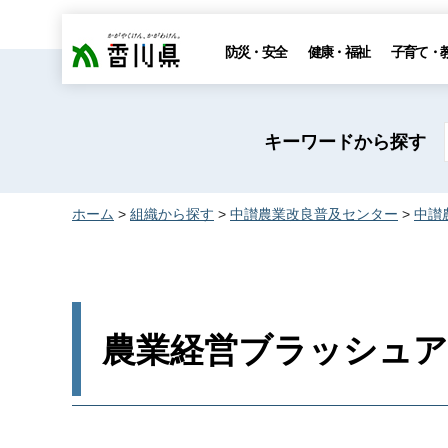
香川県
防災・安全
健康・福祉
子育て・
キーワードから探す
ホーム
>
組織から探す
>
中讃農業改良普及センター
>
中讃
農業経営ブラッシュ