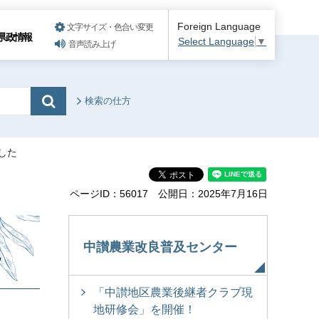
Foreign Language
文字サイズ・色合い変更
県政情報
Select Language
▼
音声読み上げ
検索の仕方
した
ページID：56017
公開日：2025年7月16日
た
中讃農業改良普及センター
「中讃地区農業後継者クラブ現
地研修会」を開催！