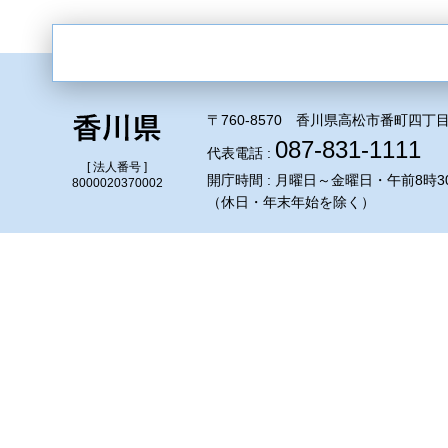
〒760-8570 香川県高松市番町四丁目
087-831-1111
代表電話 :
[ 法人番号 ]
開庁時間 : 月曜日～金曜日・午前8時3
8000020370002
（休日・年末年始を除く）