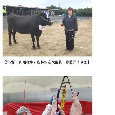
【第2部（肉用種牛）農林水産大臣賞・森藤洋子さま】