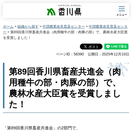
香川県
メニュー
ホーム
>
組織から探す
>
中讃農業改良普及センター
>
中讃農業改良普及センタ
ー
> 第89回香川県畜産共進会（肉用種牛の部・肉豚の部）で、農林水産大臣賞
を受賞しました！
ページID：58390
公開日：2025年12月10日
第89回香川県畜産共進会（肉
用種牛の部・肉豚の部）で、
農林水産大臣賞を受賞しまし
た！
「第89回香川県畜産共進会」の2部門で、