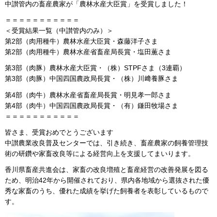
中讃管内の畜産農家が「農林水産大臣賞」を受賞しました！
＝＝＝＝＝＝＝＝＝＝＝
＜受賞結果一覧（中讃管内のみ）＞
第2部（肉用種牛）農林水産大臣賞・森藤洋子さま
第2部（肉用種牛）農林水産省畜産局長賞・塩田薫さま
第3部（肉豚）農林水産大臣賞・（株）STPFさま（3連覇）
第3部（肉豚）中国四国農政局長賞・（株）川﨑養豚さま
第4部（肉牛）農林水産省畜産局長賞・明見孝一郎さま
第4部（肉牛）中国四国農政局長賞・（有）鎌田牧場さま
＝＝＝＝＝＝＝＝＝＝＝
皆さま、受賞おめでとうございます
中讃農業改良普及センターでは、引き続き、畜産農家の飼養管理技
術の研鑽や家畜改良等による経営向上を支援してまいります。
香川県畜産共進会は、家畜の改良増殖と畜産経営の改善発展を図る
ため、明治42年から開催されており、県内各地域から選抜された優
秀な家畜のうち、優れた成績を挙げた飼養者を表彰しているもので
す。