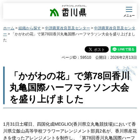
香川県
メニュー
ホーム
>
組織から探す
>
中讃農業改良普及センター
>
中讃農業改良普及センタ
ー
> 「かがわの花」で第78回香川丸亀国際ハーフマラソン大会を盛り上げまし
た
ページID：59510
公開日：2026年2月13日
「かがわの花」で第78回香川
丸亀国際ハーフマラソン大会
を盛り上げました
1月31日土曜日、四国化成MEGLIO(香川県立丸亀競技場)において香
川県立飯山高等学校フラワーアレンジメント部員2名が、香川県産花
きを使ったアレンジメントを制作し、「第78回香川丸亀国際ハーフ