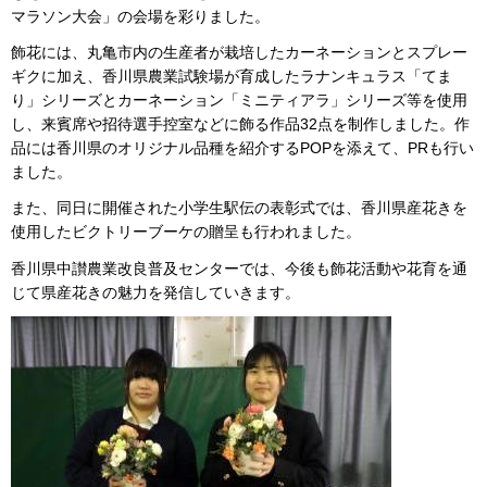
マラソン大会」の会場を彩りました。
飾花には、丸亀市内の生産者が栽培したカーネーションとスプレー
ギクに加え、香川県農業試験場が育成したラナンキュラス「てま
り」シリーズとカーネーション「ミニティアラ」シリーズ等を使用
し、来賓席や招待選手控室などに飾る作品32点を制作しました。作
品には香川県のオリジナル品種を紹介するPOPを添えて、PRも行い
ました。
また、同日に開催された小学生駅伝の表彰式では、香川県産花きを
使用したビクトリーブーケの贈呈も行われました。
香川県中讃農業改良普及センターでは、今後も飾花活動や花育を通
じて県産花きの魅力を発信していきます。