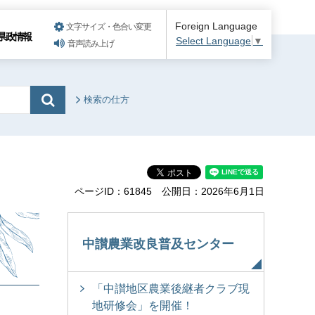
Foreign Language
文字サイズ・色合い変更
県政情報
Select Language
▼
音声読み上げ
検索の仕方
ページID：61845
公開日：2026年6月1日
中讃農業改良普及センター
「中讃地区農業後継者クラブ現
地研修会」を開催！