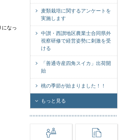
麦類栽培に関するアンケートを
実施します
りになっ
中讃・西讃地区農業士合同県外
視察研修で経営姿勢に刺激を受
ける
「善通寺産四角スイカ」出荷開
始
桃の季節が始まりました！！
もっと見る