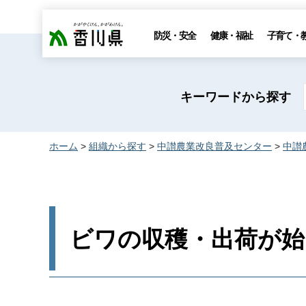
香川県
防災・安全
健康・福祉
子育て・
キーワードから探す
ホーム
>
組織から探す
>
中讃農業改良普及センター
>
中讃
ビワの収穫・出荷が始