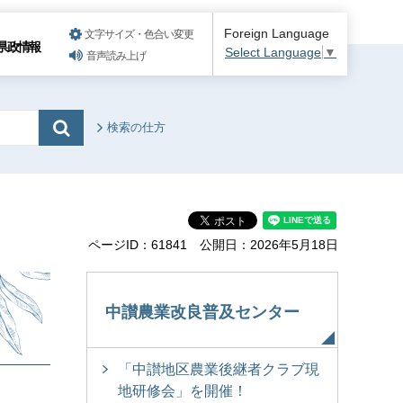
Foreign Language
文字サイズ・色合い変更
県政情報
Select Language
▼
音声読み上げ
検索の仕方
ページID：61841
公開日：2026年5月18日
中讃農業改良普及センター
「中讃地区農業後継者クラブ現
地研修会」を開催！