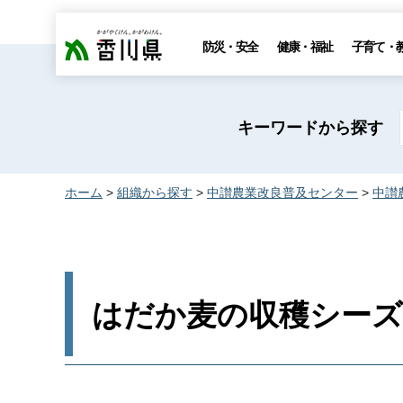
香川県
防災・安全
健康・福祉
子育て・
キーワードから探す
ホーム
>
組織から探す
>
中讃農業改良普及センター
>
中讃
はだか麦の収穫シー