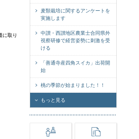
麦類栽培に関するアンケートを
実施します
中讃・西讃地区農業士合同県外
穫に取り
視察研修で経営姿勢に刺激を受
ける
「善通寺産四角スイカ」出荷開
始
桃の季節が始まりました！！
もっと見る