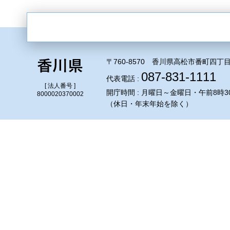
〒760-8570 香川県高松市番町四丁目
087-831-1111
代表電話 :
[ 法人番号 ]
開庁時間 : 月曜日～金曜日・午前8時3
8000020370002
（休日・年末年始を除く）