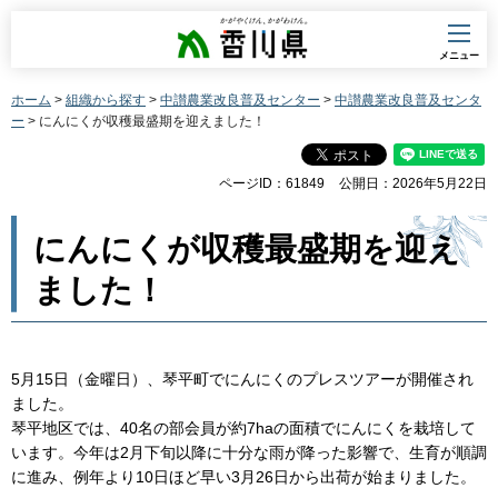
香川県
メニュー
ホーム
>
組織から探す
>
中讃農業改良普及センター
>
中讃農業改良普及センタ
ー
> にんにくが収穫最盛期を迎えました！
ページID：61849
公開日：2026年5月22日
にんにくが収穫最盛期を迎え
ました！
5月15日（金曜日）、琴平町でにんにくのプレスツアーが開催され
ました。
琴平地区では、40名の部会員が約7haの面積でにんにくを栽培して
います。今年は2月下旬以降に十分な雨が降った影響で、生育が順調
に進み、例年より10日ほど早い3月26日から出荷が始まりました。