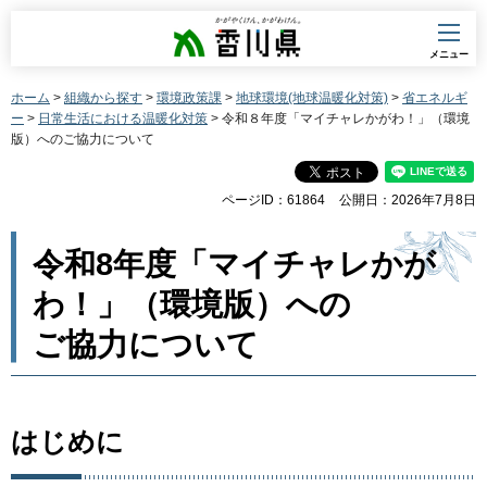
香川県
メニュー
ホーム
>
組織から探す
>
環境政策課
>
地球環境(地球温暖化対策)
>
省エネルギ
ー
>
日常生活における温暖化対策
> 令和８年度「マイチャレかがわ！」（環境
版）へのご協力について
ページID：61864
公開日：2026年7月8日
令和8年度「マイチャレかが
わ！」（環境版）への
ご協力について
はじめに