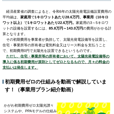
経済産業省の調査によると、令和6年の太陽光発電設備設置費用の
平均値は、
家庭用
で
1キロワットあたり28.6万円、事業用（10キロ
ワット以上）
で
1キロワットあたり22.6万円。
家庭用の3～5キロワ
ットの設備を設置するには、
85.8万円～143.0万円
の費用がかかる計
算となります。
その初期費用を事業者が負担して、太陽光発電設備等を設置し、
住宅・事業所等の所有者は電気料金又はリース料金を支払うこと
で、初期費用0円で太陽光を設置できるというものです。
ただし、
住
宅・事業所等の所有者において、太陽光発電設備等の
導入に係る初期費用が原則としてゼロとなるもので、月々の料金の
支払いは発生します。
初期費用ゼロの仕組みを動画で解説していま
す！（事業用プラン紹介動画）
かがわ初期費用ゼロ太陽光讃々
システムや、PPAモデルの仕組み