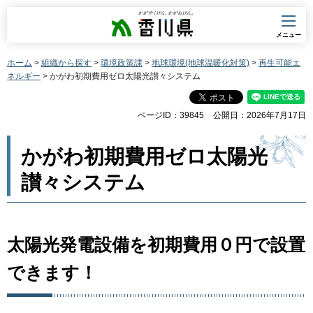
香川県
メニュー
ホーム
>
組織から探す
>
環境政策課
>
地球環境(地球温暖化対策)
>
再生可能エ
ネルギー
> かがわ初期費用ゼロ太陽光讃々システム
ページID：39845
公開日：2026年7月17日
かがわ初期費用ゼロ太陽光
讃々システム
太陽光発電設備を初期費用０円で設置
できます！