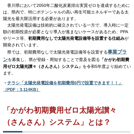
香川県において2050年二酸化炭素排出実質ゼロを達成するために
は、県内で、特にポテンシャルの高い再生可能エネルギーである太
陽光を最大限活用する必要があります。
太陽光発電設備は技術的に確立されている一方で、導入時に一定
額の初期投資が必要となり導入が進まないケースがあるため、PPA
やリース等、
初期費用なしで太陽光発電設備等を設置する仕組み
が
開発されています。
事業プラ
県では、初期費用なしで太陽光発電設備等を設置する
ン
を募集し、県が登録・周知することで普及を図る
「かがわ初期費
用ゼロ太陽光讃々（さんさん）システム」
を令和5年度より始めてい
ます。
・
チラシ「太陽光発電設備を初期費用0円で設置できます！！」
（PDF：3,114KB）
「かがわ初期費用ゼロ太陽光讃々
（さんさん）システム」とは？