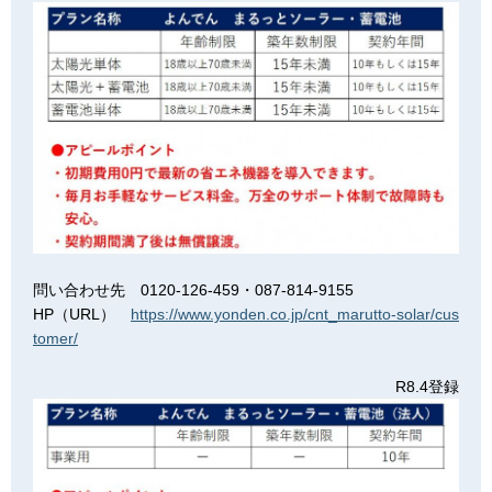
問い合わせ先 0120-126-459・087-814-9155
HP（URL）
https://www.yonden.co.jp/cnt_marutto-solar/cus
tomer/
R8.4登録