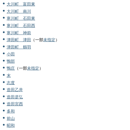
大川町 富田東
大川町 南川
寒川町 石田東
寒川町 石田西
寒川町 神前
津田町 津田
（一部
未指定
）
津田町 鶴羽
小田
鴨部
鴨庄
（一部
未指定
）
末
志度
造田乙井
造田是弘
造田宮西
多和
前山
昭和