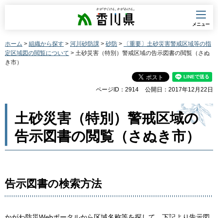
香川県
メニュー
ホーム
>
組織から探す
>
河川砂防課
>
砂防
>
〔重要〕土砂災害警戒区域等の指
定区域図の閲覧について
> 土砂災害（特別）警戒区域の告示図書の閲覧（さぬ
き市）
ページID：2914
公開日：2017年12月22日
土砂災害（特別）警戒区域の
告示図書の閲覧（さぬき市）
告示図書の検索方法
かがわ防災Webポータルから区域名称等を探して、下記より告示図