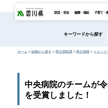
香川県
防災・安全
健康・福祉
子育て・
キーワードから探す
ホーム
>
組織から探す
>
県立病院課
>
県立病院
>
トピック
中央病院のチームが令
を受賞しました！