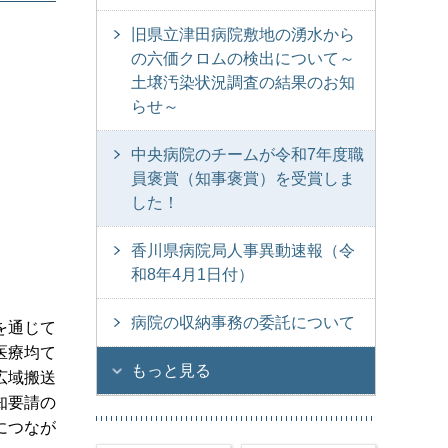
旧県立津田病院敷地の湧水から
の六価クロムの検出について～
土壌汚染状況調査の結果のお知
らせ～
中央病院のチームが令和7年度職
員褒賞（知事褒賞）を受賞しま
した！
香川県病院局人事異動速報（令
和8年4月1日付）
病院の収納事務の委託について
を通じて
医療均て
もっと見る
広域搬送
知要請の
につなが