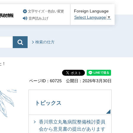
Foreign Language
文字サイズ・色合い変更
県政情報
Select Language
▼
音声読み上げ
検索の仕方
た！
ページID：60725
公開日：2026年3月30日
）
トピックス
香川県立丸亀病院整備検討委員
会から意見書の提出があります