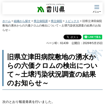
香川県
メニュー
ホーム
>
組織から探す
>
県立病院課
>
県立病院
>
トピックス
> 旧県立津田病院
敷地の湧水からの六価クロムの検出について～土壌汚染状況調査の結果のお知
らせ～
ページID：61439
公開日：2026年5月15日
旧県立津田病院敷地の湧水か
らの六価クロムの検出につい
て～土壌汚染状況調査の結果
のお知らせ～
次のとおり報道発表を行いました。