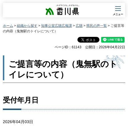
香川県
メニュー
ホーム
>
組織から探す
>
知事公室広聴広報課
>
広聴
>
県民の声一覧
> ご提言等
の内容（鬼無駅のトイレについて）
ページID：61143
公開日：2026年04月22日
ご提言等の内容（鬼無駅のト
イレについて）
受付年月日
2026年04月03日