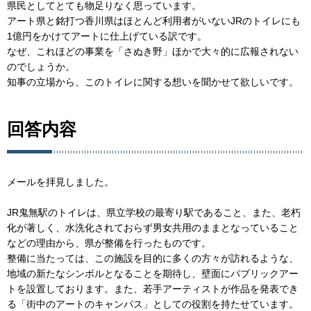
県民としてとても物足りなく思っています。
アート県と銘打つ香川県はほとんど利用者がいないJRのトイレにも
1億円をかけてアートに仕上げている訳です。
なぜ、これほどの事業を「さぬき野」ほかで大々的に広報されない
のでしょうか。
知事の立場から、このトイレに関する想いを聞かせて欲しいです。
回答内容
メールを拝見しました。
JR鬼無駅のトイレは、県立学校の最寄り駅であること、また、老朽
化が著しく、水洗化されておらず男女共用のままとなっていること
などの理由から、県が整備を行ったものです。
整備に当たっては、この施設を目的に多くの方々が訪れるような、
地域の新たなシンボルとなることを期待し、壁面にパブリックアー
トを設置しております。また、若手アーティストが作品を発表でき
る「街中のアートのキャンパス」としての役割を持たせています。