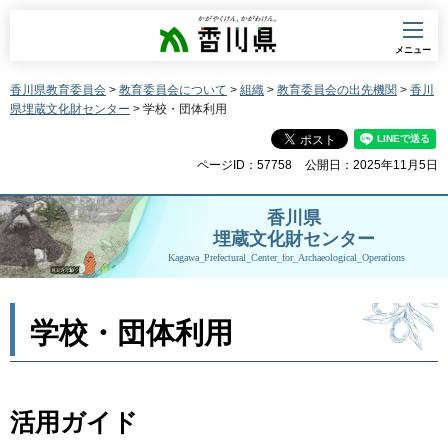
香川県
メニュー
香川県教育委員会
>
教育委員会について
>
組織
>
教育委員会の出先機関
>
香川
県埋蔵文化財センター
> 学校・団体利用
ページID：57758
公開日：2025年11月5日
香川県
埋蔵文化財センター
Kagawa_Prefectural_Center_for_Archaeological_Operations
学校・団体利用
活用ガイド