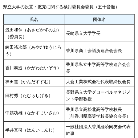
県立大学の設置・拡充に関する検討委員会委員（五十音順）
氏名
団体名
浅田和伸（あさだかずのぶ）
長崎県立大学学長
（委員長）
綾田裕次郎（あやだゆうじろ
香川県商工会議所連合会会長
う）
香川県私立中学高等学校連合会会
香川泰造（かがわたいぞう）
長
神田進（かんだすすむ）
大倉工業株式会社代表取締役会長
長野県立大学グローバルマネジメ
田村秀（たむらしげる）
ント学部教授
香川県立高松北高等学校校長
中筋功雄（なかすじいさお）
（前香川県高等学校長協会会長）
一般社団法人香川経済同友会代表
半井真司（はんいしんじ）
幹事