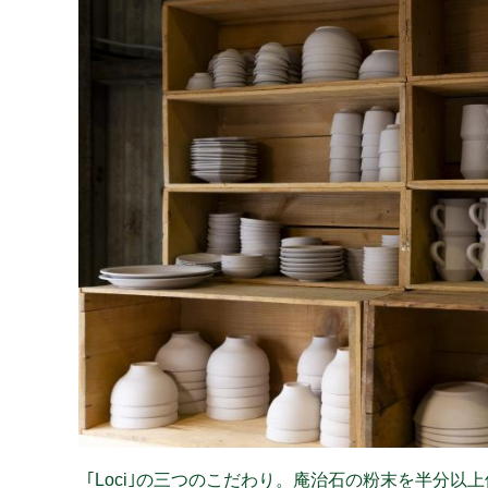
｢Loci｣の三つのこだわり。庵治石の粉末を半分