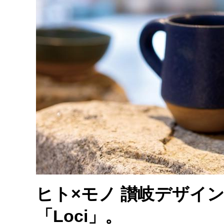
ヒト×モノ 讃岐デザイ
「Loci」。