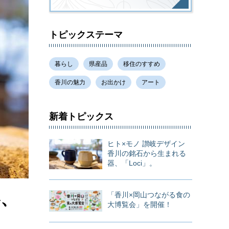
トピックステーマ
暮らし
県産品
移住のすすめ
香川の魅力
お出かけ
アート
新着トピックス
ヒト×モノ 讃岐デザイン
香川の銘石から生まれる
器、「Loci」。
器、
「香川×岡山つながる食の
大博覧会」を開催！