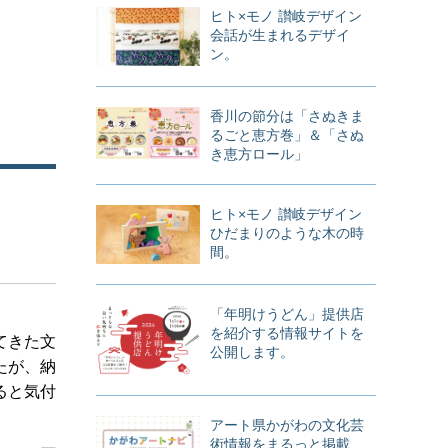
ヒト×モノ 讃岐デザイン
会話が生まれるデザイ
ン。
香川の節分は「さぬきま
るごと恵方巻」＆「さぬ
き恵方ロール」
ヒト×モノ 讃岐デザイン
ひだまりのような木の時
間。
「年明けうどん」提供店
を紹介する情報サイトを
てきた文
公開します。
たが、納
ると気付
アート県かがわの文化芸
術情報をまるっと掲載