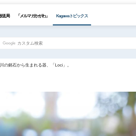
放送局
「メルマガかがわ」
Kagawaトピックス
香川の銘石から生まれる器、「Loci」。