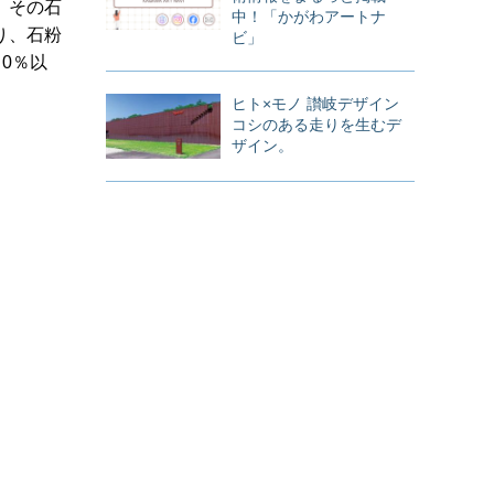
。その石
中！「かがわアートナ
り、石粉
ビ」
0％以
ヒト×モノ 讃岐デザイン
コシのある走りを生むデ
ザイン。