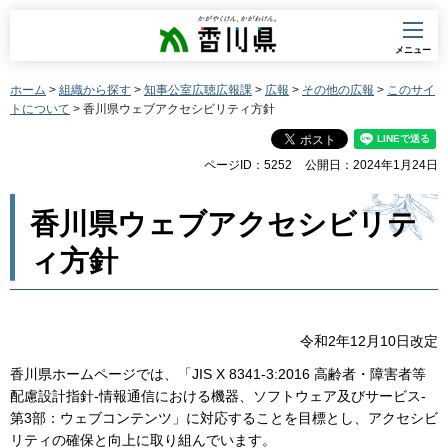
香川県
メニュー
ホーム
>
組織から探す
>
知事公室広聴広報課
>
広報
>
その他の広報
>
このサイ
トについて
> 香川県ウェブアクセシビリティ方針
ページID：5252
公開日：2024年1月24日
香川県ウェブアクセシビリテ
ィ方針
令和2年12月10日改定
香川県ホームページでは、「JIS X 8341-3:2016 高齢者・障害者等
配慮設計指針-情報通信における機器、ソフトウェア及びサービス-
第3部：ウェブコンテンツ」に対応することを目標とし、アクセシビ
リティの確保と向上に取り組んでいます。