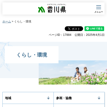
香川県
メニュー
ホーム
> くらし・環境
ページID：17884
公開日：2025年4月1日
くらし・環境
地域
参画・協働