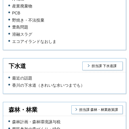
産業廃棄物
PCB
野焼き・不法投棄
豊島問題
溶融スラグ
エコアイランドなおしま
下水道
担当課 下水道課
最近の話題
香川の下水道（きれいな水いつまでも）
森林・林業
担当課 森林・林業政策課
森林計画・森林環境譲与税
県民参加の森づくり・緑化