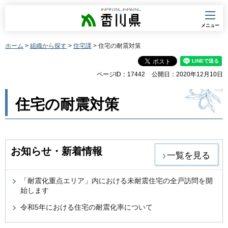
香川県
メニュー
ホーム
>
組織から探す
>
住宅課
> 住宅の耐震対策
ページID：17442
公開日：2020年12月10日
住宅の耐震対策
お知らせ・新着情報
一覧を見る
「耐震化重点エリア」内における未耐震住宅の全戸訪問を開
始します
令和5年における住宅の耐震化率について