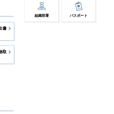
組織部署
パスポート
出書
物取