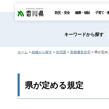
香川県
防災・安全
健康・福祉
子育て・
キーワードから探す
ホーム
>
組織から探す
>
住宅課
>
長期優良住宅
> 県が定め
県が定める規定