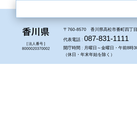
〒760-8570 香川県高松市番町四丁目
087-831-1111
代表電話 :
[ 法人番号 ]
開庁時間 : 月曜日～金曜日・午前8時3
8000020370002
（休日・年末年始を除く）