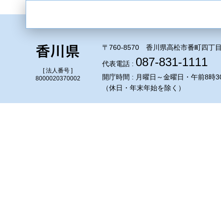
〒760-8570 香川県高松市番町四丁目
087-831-1111
代表電話 :
[ 法人番号 ]
開庁時間 : 月曜日～金曜日・午前8時3
8000020370002
（休日・年末年始を除く）