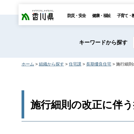
香川県
防災・安全
健康・福祉
子育て・
キーワードから探す
ホーム
>
組織から探す
>
住宅課
>
長期優良住宅
> 施行細
施行細則の改正に伴う