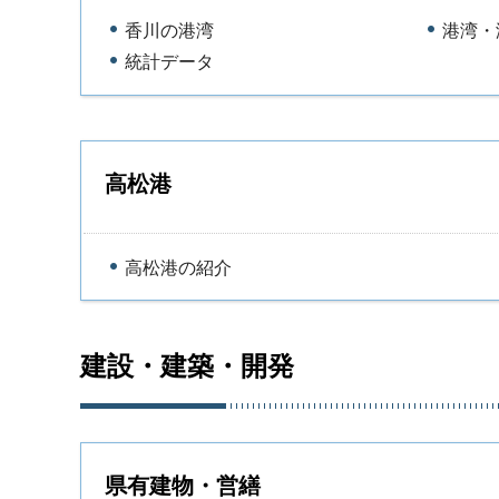
香川の港湾
港湾・
統計データ
高松港
高松港の紹介
建設・建築・開発
県有建物・営繕