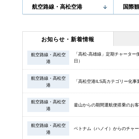
航空路線・高松空港
国際
お知らせ・
新着情報
「高松-高雄線」定期チャーター便
航空路線・高松空
日）
港
航空路線・高松空
「高松空港ILS高カテゴリー化事
港
航空路線・高松空
釜山からの期間運航便搭乗のお客様
港
航空路線・高松空
ベトナム（ハノイ）からのチャー
港