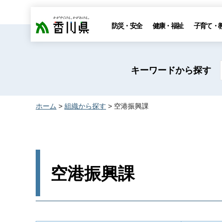
香川県
防災・安全
健康・福祉
子育て・
キーワードから探す
ホーム
>
組織から探す
> 空港振興課
空港振興課