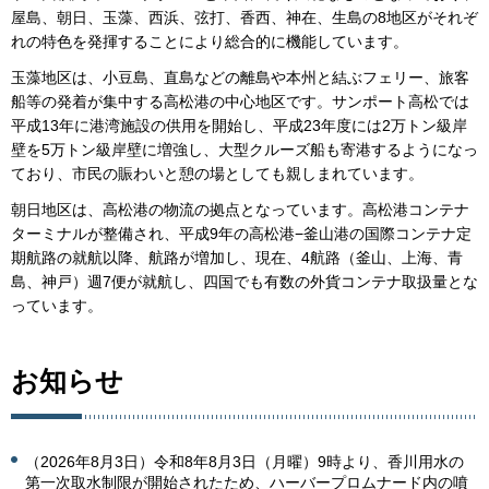
屋島、朝日、玉藻、西浜、弦打、香西、神在、生島の8地区がそれぞ
れの特色を発揮することにより総合的に機能しています。
玉藻地区は、小豆島、直島などの離島や本州と結ぶフェリー、旅客
船等の発着が集中する高松港の中心地区です。サンポート高松では
平成13年に港湾施設の供用を開始し、平成23年度には2万トン級岸
壁を5万トン級岸壁に増強し、大型クルーズ船も寄港するようになっ
ており、市民の賑わいと憩の場としても親しまれています。
朝日地区は、高松港の物流の拠点となっています。高松港コンテナ
ターミナルが整備され、平成9年の高松港−釜山港の国際コンテナ定
期航路の就航以降、航路が増加し、現在、4航路（釜山、上海、青
島、神戸）週7便が就航し、四国でも有数の外貨コンテナ取扱量とな
っています。
お知らせ
（2026年8月3日）令和8年8月3日（月曜）9時より、香川用水の
第一次取水制限が開始されたため、ハーバープロムナード内の噴