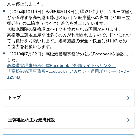
水を停止しました。
（2024年10月9日）令和5年5月8日(月曜)21時より、クルーズ船な
どが着岸する高松港玉藻地区5万トン級岸壁への夜間（21時～翌
朝5時）の二輪車（バイク）進入を禁止しています。
※噴水西隣の駐輪場はバイクも停められる区画があります。
高松港玉藻地区岸壁は多くの方が利用されますので、日中におい
ても徐行をお願いします。港湾施設の安全・快適な利用のため、
ご協力をお願いします。
（2019年7月22日）高松港管理事務所の公式Facebookを開設しま
した。
高松港管理事務所公式Facebook（外部サイトへリンク）
「高松港管理事務所Facebook」アカウント運用ポリシー（PDF：
125KB）
トップ
玉藻地区の主な港湾施設