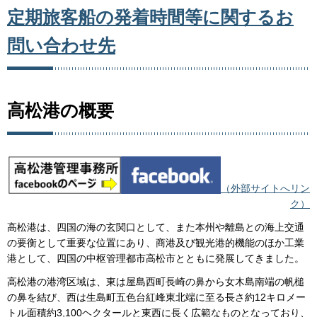
定期旅客船の発着時間等に関するお
問い合わせ先
高松港の概要
（外部サイトへリン
ク）
高松港は、四国の海の玄関口として、また本州や離島との海上交通
の要衡として重要な位置にあり、商港及び観光港的機能のほか工業
港として、四国の中枢管理都市高松市とともに発展してきました。
高松港の港湾区域は、東は屋島西町長崎の鼻から女木島南端の帆槌
の鼻を結び、西は生島町五色台紅峰東北端に至る長さ約12キロメー
トル面積約3,100ヘクタールと東西に長く広範なものとなっており、