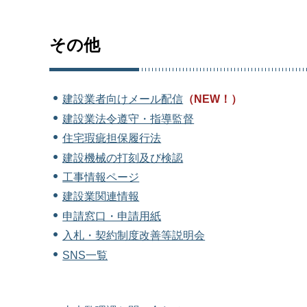
その他
建設業者向けメール配信
（NEW！）
建設業法令遵守・指導監督
住宅瑕疵担保履行法
建設機械の打刻及び検認
工事情報ページ
建設業関連情報
申請窓口・申請用紙
入札・契約制度改善等説明会
SNS一覧