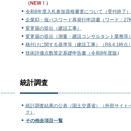
（NEW！）
令和8年度入札参加資格審査について（受付終了）
企業ID・仮パスワード再発行申請書（ワード：27
変更届の提出（建設工事）
変更届の提出（測量・建設コンサルタント業務等
格付けに関する基準等（建設工事）
（R8.4.1時点
技術評価点数算定基礎申告書（令和8年度版
）
統計調査
統計調査結果の公表（国土交通省）（外部サイト
ク）
その他全項目一覧