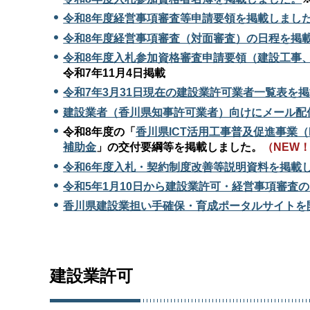
令和8年度経営事項審査等申請要領を掲載しまし
令和8年度経営事項審査（対面審査）の日程を掲
令和8年度入札参加資格審査申請要領（建設工事
令和7年11月4日掲載
令和7年3月31日現在の建設業許可業者一覧表を
建設業者（香川県知事許可業者）向けにメール配
令和8年度の「
香川県ICT活用工事普及促進事業（
補助金
」の交付要綱等を掲載しました。
（NEW
令和6年度入札・契約制度改善等説明資料を掲載
令和5年1月10日から建設業許可・経営事項審査
香川県建設業担い手確保・育成ポータルサイトを
建設業許可