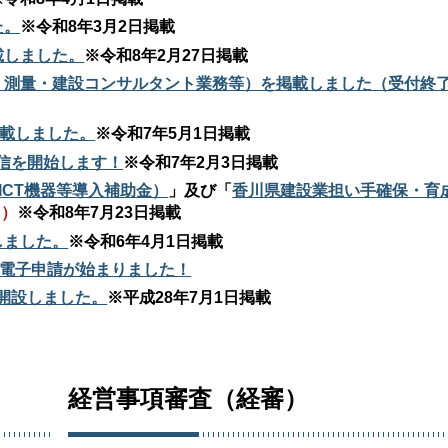
た。
※令和8年3月2日掲載
載しました。
※令和8年2月27日掲載
、測量・建設コンサルタント業務等）を掲載しました（受付終
掲載しました。
※令和7年5月1日掲載
信を開始します！
※令和7年2月3日掲載
ICT機器等導入補助金）
」及び「
香川県建設業担い手確保・育
！）
※令和8年7月23日掲載
しました。
※令和6年4月1日掲載
の電子申請が始まりました！
開設しました。
※平成28年7月1日掲載
経営事項審査（経審）