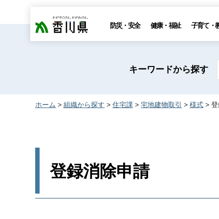
香川県
防災・安全
健康・福祉
子育て・
キーワードから探す
ホーム
>
組織から探す
>
住宅課
>
宅地建物取引
>
様式
> 
登録消除申請