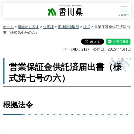
香川県
メニュー
ホーム
>
組織から探す
>
住宅課
>
宅地建物取引
>
様式
> 営業保証金供託済届出
書（様式第七号の六）
ページID：2117
公開日：2015年4月1日
営業保証金供託済届出書（様
式第七号の六）
根拠法令
-