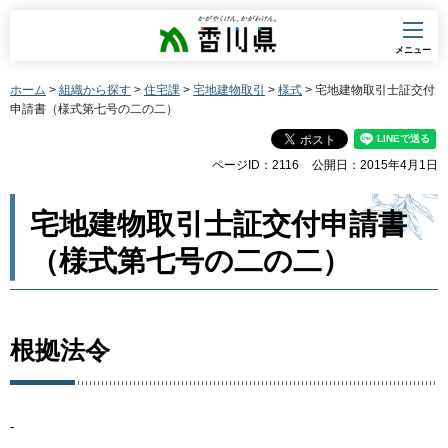
香川県
メニュー
ホーム
>
組織から探す
>
住宅課
>
宅地建物取引
>
様式
> 宅地建物取引士証交付
申請書（様式第七号の二の二）
ページID：2116
公開日：2015年4月1日
宅地建物取引士証交付申請書
（様式第七号の二の二）
根拠法令
-