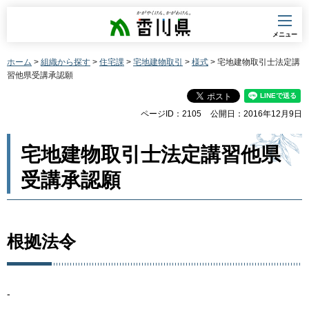
香川県
メニュー
ホーム
>
組織から探す
>
住宅課
>
宅地建物取引
>
様式
> 宅地建物取引士法定講
習他県受講承認願
ページID：2105
公開日：2016年12月9日
宅地建物取引士法定講習他県
受講承認願
根拠法令
-