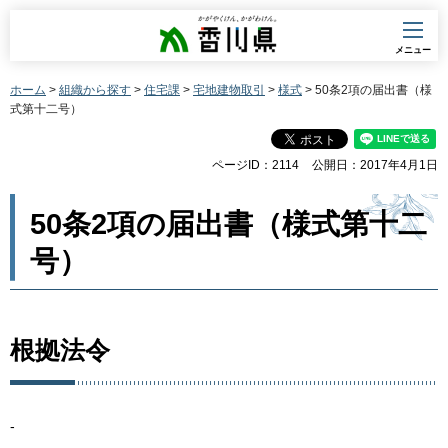
香川県
メニュー
ホーム
>
組織から探す
>
住宅課
>
宅地建物取引
>
様式
> 50条2項の届出書（様
式第十二号）
ページID：2114
公開日：2017年4月1日
50条2項の届出書（様式第十二
号）
根拠法令
-