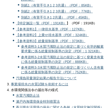
別紙1（有害手引き1,2,3共通）（PDF：85KB）
別紙2（有害手引き1,2,3共通）（PDF：77KB）
別紙3（有害手引き1,2共通）（PDF：45KB）
【
特定施設一覧（PDF：191KB）
】（PDF：191KB）
【参考資料1】一律排水基準（PDF：127KB）
【参考資料2】上乗せ排水基準（PDF：324KB）
【参考資料3】総量規制基準（PDF：373KB）
参考資料3-1水質汚濁防止法の規定に基づく化学的酸素
要求量に係る総量規制基準の決定（PDF：1,321KB）
参考資料3-2水質汚濁防止法の規定に基づく窒素含有量
に係る総量規制基準の決定（PDF：888KB）
参考資料3-3水質汚濁防止法の規定に基づくりん含有量
に係る総量規制基準の決定（PDF：752KB）
汚濁負荷量測定結果の報告方法について
事業場排水の水質試験を依頼するには
水環境関係法令の届出等の様式
水質汚濁防止法
瀬戸内海環境保全特別措置法
香川県生活環境の保全に関する条例（水質特定施設関係）