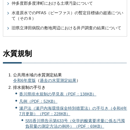
仲多度郡多度津町における土壌汚染について
水道原水でのPFAS（ピーファス）の暫定目標値の超過につい
て（その８）
旧県立津田病院の敷地周辺における井戸調査の結果について
水質規制
公共用水域の水質測定結果
令和6年度版
（
過去の水質測定結果
）
排水規制の手引き
香川県排水規制の早見表（PDF：138KB）
凡例（PDF：52KB）
瀬戸法（瀬戸内海環境保全特別措置法）の手引き（令和4年
7月更新）（PDF：228KB）
S55香川県告示第633号（化学的酸素要求量に係る汚濁
負荷量の測定方法の例外）（PDF：69KB）