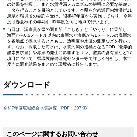
の効果を把握し、また水質汚濁メカニズムの解明に必要な基礎デ
ータを得ることを目的としています。本県を含め瀬戸内海沿岸11
府県が環境省の委託を受け、昭和47年度から実施しており、今年
度は春夏秋冬の年4回、昨年度と同じ地点で行います。
当日は、調査員が県の調査船「ごしき」と「やくり」に乗船し、
海面から0.5メートル以内の表層水と海底から1メートルの底層水
を各地点で採水するとともに、透明度や水温の測定などを行いま
す。なお、採取した海水は、水質汚濁の指標となるCOD（化学的
酸素要求量）や赤潮の発生に影響するリン、窒素の含有量など17
項目について、県環境保健研究センター等で詳しく分析し、本年
度内に調査結果をまとめて環境省に報告します。
ダウンロード
令和7年度広域総合水質調査（PDF：297KB）
このページに関するお問い合わせ