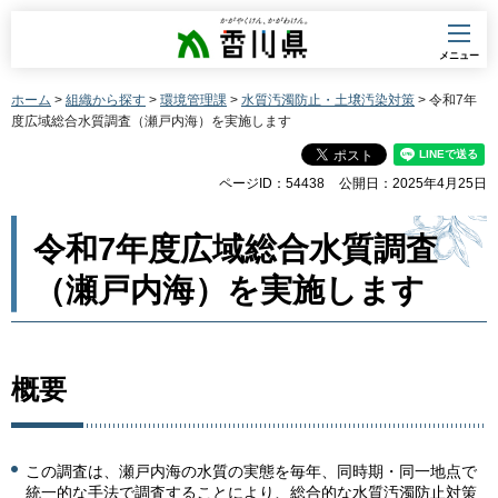
香川県
メニュー
ホーム
>
組織から探す
>
環境管理課
>
水質汚濁防止・土壌汚染対策
> 令和7年
度広域総合水質調査（瀬戸内海）を実施します
ページID：54438
公開日：2025年4月25日
令和7年度広域総合水質調査
（瀬戸内海）を実施します
概要
この調査は、瀬戸内海の水質の実態を毎年、同時期・同一地点で
統一的な手法で調査することにより、総合的な水質汚濁防止対策