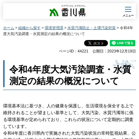
香川県
メニュー
ホーム
>
組織から探す
>
環境管理課
>
水質汚濁防止・土壌汚染対策
> 令和4年
度大気汚染調査・水質測定の結果の概況について
ページID：44221
公開日：2023年12月19日
令和4年度大気汚染調査・水質
測定の結果の概況について
環境基本法に基づき、人の健康を保護し、生活環境を保全する上で
維持されることが望ましい基準として、大気汚染、水質汚濁等に係
る環境基準が定められており、これらの状況について定期的に調査
しています。
令和4年度に香川県内で実施された大気汚染状況の常時監視結果、公