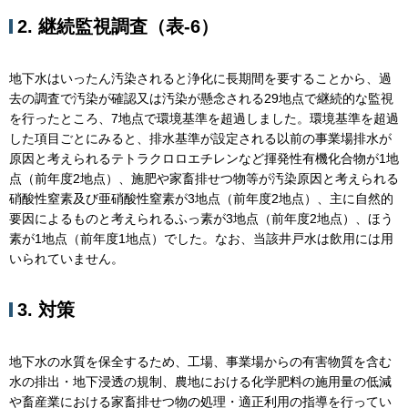
2. 継続監視調査（表-6）
地下水はいったん汚染されると浄化に長期間を要することから、過
去の調査で汚染が確認又は汚染が懸念される29地点で継続的な監視
を行ったところ、7地点で環境基準を超過しました。環境基準を超過
した項目ごとにみると、排水基準が設定される以前の事業場排水が
原因と考えられるテトラクロロエチレンなど揮発性有機化合物が1地
点（前年度2地点）、施肥や家畜排せつ物等が汚染原因と考えられる
硝酸性窒素及び亜硝酸性窒素が3地点（前年度2地点）、主に自然的
要因によるものと考えられるふっ素が3地点（前年度2地点）、ほう
素が1地点（前年度1地点）でした。なお、当該井戸水は飲用には用
いられていません。
3. 対策
地下水の水質を保全するため、工場、事業場からの有害物質を含む
水の排出・地下浸透の規制、農地における化学肥料の施用量の低減
や畜産業における家畜排せつ物の処理・適正利用の指導を行ってい