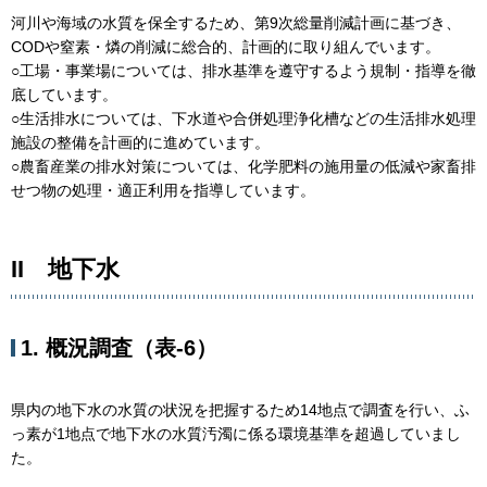
河川や海域の水質を保全するため、第9次総量削減計画に基づき、
CODや窒素・燐の削減に総合的、計画的に取り組んでいます。
○工場・事業場については、排水基準を遵守するよう規制・指導を徹
底しています。
○生活排水については、下水道や合併処理浄化槽などの生活排水処理
施設の整備を計画的に進めています。
○農畜産業の排水対策については、化学肥料の施用量の低減や家畜排
せつ物の処理・適正利用を指導しています。
II 地下水
1. 概況調査（表-6）
県内の地下水の水質の状況を把握するため14地点で調査を行い、ふ
っ素が1地点で地下水の水質汚濁に係る環境基準を超過していまし
た。