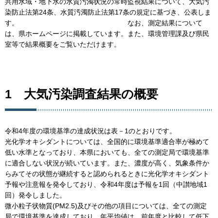
共用水域・地下水の水質汚濁状況の常時監視結果について、大気汚
染防止法第24条、水質汚濁防止法第17条の規定に基づき、公表しま
す。 なお、測定結果について
は、県ホームページに掲載しています。また、環境管理課及び県民
室等で結果概要をご覧いただけます。
1 大気汚染調査結果の概要
令和4年度の環境基準の達成状況は表－1のとおりです。
光化学オキシダントについては、全国的に環境基準適合率が極めて
低い水準となっており、本県においても、全ての測定局で環境基準
に適合しない状況が続いています。また、濃度が高く、気象条件か
らみてその状態が継続すると認められるときに光化学オキシダント
予報や注意報を発令しており、令和4年度は予報を1回（中讃地域1
回）発令しました。
微小粒子状物質(PM2.5)及びその他の項目については、全ての測定
局で環境基準を達成しており、年平均値は、前年度と比較して低下