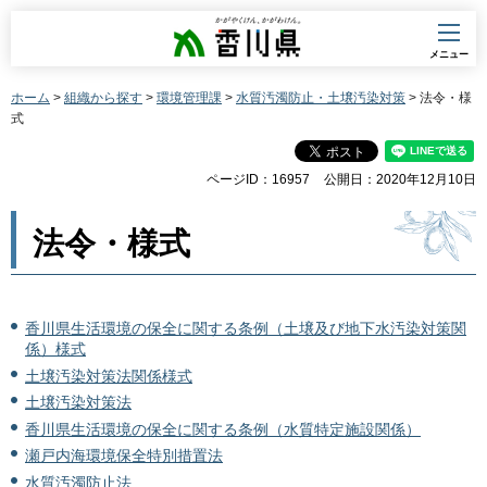
香川県
メニュー
ホーム
>
組織から探す
>
環境管理課
>
水質汚濁防止・土壌汚染対策
> 法令・様
式
ページID：16957
公開日：2020年12月10日
法令・様式
香川県生活環境の保全に関する条例（土壌及び地下水汚染対策関
係）様式
土壌汚染対策法関係様式
土壌汚染対策法
香川県生活環境の保全に関する条例（水質特定施設関係）
瀬戸内海環境保全特別措置法
水質汚濁防止法