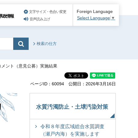
Foreign Language
文字サイズ・色合い変更
県政情報
Select Language
▼
音声読み上げ
検索の仕方
コメント（意見公募）実施結果
ページID：60094
公開日：2026年3月16日
リ
水質汚濁防止・土壌汚染対策
令和８年度広域総合水質調査
（瀬戸内海）を実施します