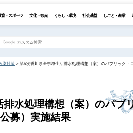
教育・スポーツ
文化・観光
くらし・環境
社会基盤
しごと・産業
汚染対策
> 第5次香川県全県域生活排水処理構想（案）のパブリック・
活排水処理構想（案）のパブ
公募）実施結果