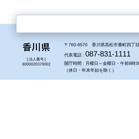
〒760-8570 香川県高松市番町四丁目
087-831-1111
代表電話 :
[ 法人番号 ]
開庁時間 : 月曜日～金曜日・午前8時3
8000020370002
（休日・年末年始を除く）