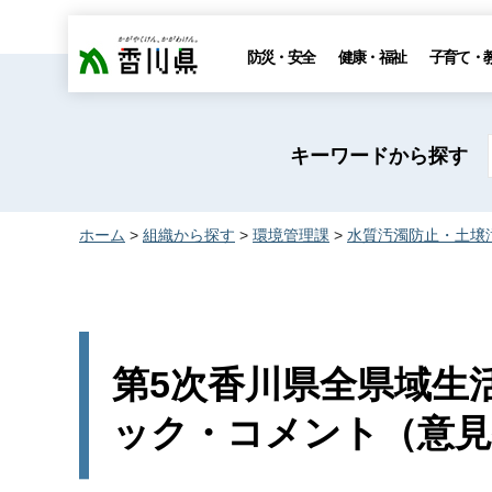
香川県
防災・安全
健康・福祉
子育て・
キーワードから探す
ホーム
>
組織から探す
>
環境管理課
>
水質汚濁防止・土壌
第5次香川県全県域生
ック・コメント（意見