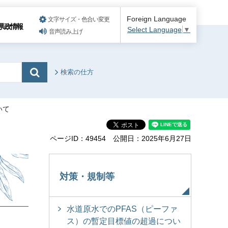
Foreign Language
文字サイズ・色合い変更
県政情報
Select Language
▼
音声読み上げ
検索の仕方
いて
ページID：49454
公開日：2025年6月27日
対策・規制等
水道原水でのPFAS（ピーファ
ス）の暫定目標値の超過につい