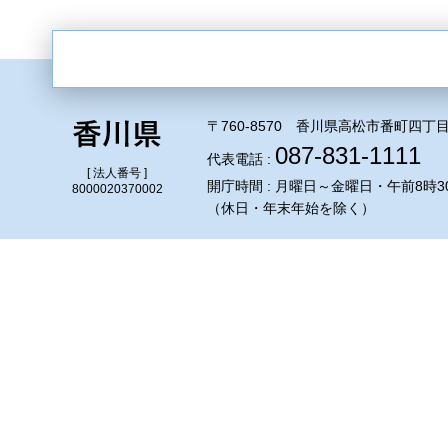
〒760-8570 香川県高松市番町四丁目
087-831-1111
代表電話 :
[ 法人番号 ]
開庁時間 : 月曜日～金曜日・午前8時3
8000020370002
（休日・年末年始を除く）