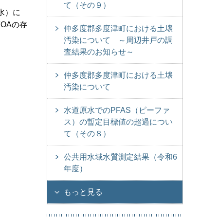
て（その９）
水）に
OAの存
仲多度郡多度津町における土壌
汚染について ～周辺井戸の調
査結果のお知らせ～
仲多度郡多度津町における土壌
汚染について
水道原水でのPFAS（ピーファ
ス）の暫定目標値の超過につい
て（その８）
公共用水域水質測定結果（令和6
年度）
もっと見る