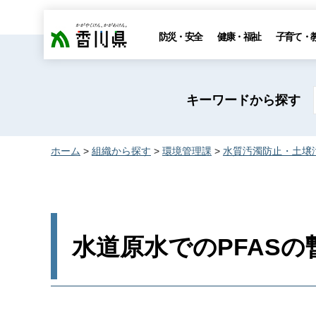
香川県
防災・安全
健康・福祉
子育て・
キーワードから探す
ホーム
>
組織から探す
>
環境管理課
>
水質汚濁防止・土壌
水道原水でのPFAS