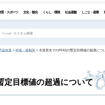
教育・スポーツ
文化・観光
くらし・環境
社会基盤
しごと・産業
汚染対策
>
対策・規制等
> 水道原水でのPFASの暫定目標値の超過につ
の暫定目標値の超過について