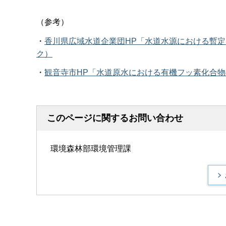
（参考）
・
香川県広域水道企業団HP「水道水源における暫定
ク）
・
観音寺市HP「水道原水における有機フッ素化合
このページに関するお問い合わせ
環境森林部環境管理課