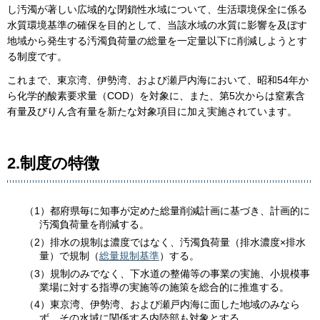
し汚濁が著しい広域的な閉鎖性水域について、生活環境保全に係る
水質環境基準の確保を目的として、当該水域の水質に影響を及ぼす
地域から発生する汚濁負荷量の総量を一定量以下に削減しようとす
る制度です。
これまで、東京湾、伊勢湾、および瀬戸内海において、昭和54年か
ら化学的酸素要求量（COD）を対象に、また、第5次からは窒素含
有量及びりん含有量を新たな対象項目に加え実施されています。
2.制度の特徴
（1）都府県毎に知事が定めた総量削減計画に基づき、計画的に
汚濁負荷量を削減する。
（2）排水の規制は濃度ではなく、汚濁負荷量（排水濃度×排水
量）で規制（
総量規制基準
）する。
（3）規制のみでなく、下水道の整備等の事業の実施、小規模事
業場に対する指導の実施等の施策を総合的に推進する。
（4）東京湾、伊勢湾、および瀬戸内海に面した地域のみなら
ず、その水域に関係する内陸部も対象とする。