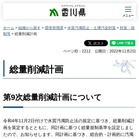
香川県
メニュー
ホーム
>
組織から探す
>
環境管理課
>
水質汚濁防止・土壌汚染対策
>
対策・規
制等
> 総量削減計画
ページID：2212
公開日：2022年11月2日
総量削減計画
第9次総量削減計画について
令和4年11月2日付けで水質汚濁防止法の規定に基づき、総量削減計
画を策定するとともに、同計画に基づく総量規制基準を設定しまし
たので、お知らせします。同計画に基づき、総合的・計画的に汚濁