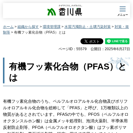
香川県
メニュー
ホーム
>
組織から探す
>
環境管理課
>
水質汚濁防止・土壌汚染対策
>
対策・規
制等
> 有機フッ素化合物（PFAS）とは
ページID：55579
公開日：2025年6月27日
有機フッ素化合物（PFAS）と
は
有機フッ素化合物のうち、ペルフルオロアルキル化合物及びポリフ
ルオロアルキル化合物を総称して「PFAS」と呼び、1万種類以上の
物質があるとされています。PFASの中でも、PFOS（ペルフルオロ
オクタンスルホン酸）は金属メッキ処理剤、泡消火薬剤、半導体用
反射防止剤等、PFOA（ペルフルオロオクタン酸）はフッ素ポリマ