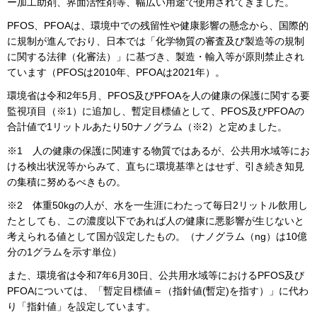
ー加工助剤、界面活性剤等、幅広い用途で使用されてきました。
PFOS、PFOAは、環境中での残留性や健康影響の懸念から、国際的
に規制が進んでおり、日本では「化学物質の審査及び製造等の規制
に関する法律（化審法）」に基づき、製造・輸入等が原則禁止され
ています（PFOSは2010年、PFOAは2021年）。
環境省は令和2年5月、PFOS及びPFOAを人の健康の保護に関する要
監視項目（※1）に追加し、暫定目標値として、PFOS及びPFOAの
合計値で1リットルあたり50ナノグラム（※2）と定めました。
※1 人の健康の保護に関連する物質ではあるが、公共用水域等にお
ける検出状況等からみて、直ちに環境基準とはせず、引き続き知見
の集積に努めるべきもの。
※2 体重50kgの人が、水を一生涯にわたって毎日2リットル飲用し
たとしても、この濃度以下であれば人の健康に悪影響が生じないと
考えられる値として国が設定したもの。（ナノグラム（ng）は10億
分の1グラムを示す単位）
また、環境省は令和7年6月30日、公共用水域等におけるPFOS及び
PFOAについては、「暫定目標値＝（指針値(暫定)を指す）」に代わ
り「指針値」を設定しています。