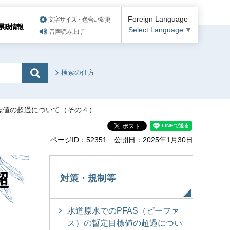
Foreign Language
文字サイズ・色合い変更
県政情報
Select Language
▼
音声読み上げ
検索の仕方
目標値の超過について（その４）
ページID：52351
公開日：2025年1月30日
超
対策・規制等
水道原水でのPFAS（ピーファ
ス）の暫定目標値の超過につい