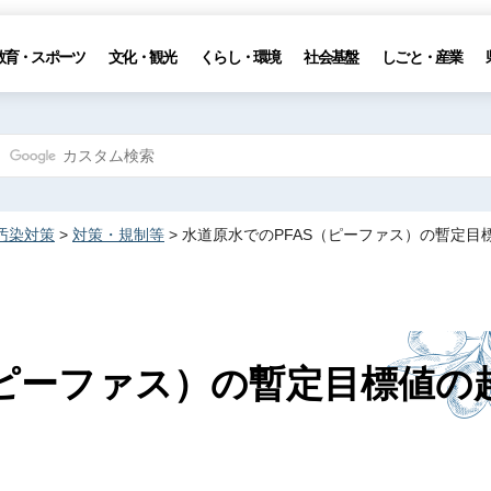
教育・スポーツ
文化・観光
くらし・環境
社会基盤
しごと・産業
汚染対策
>
対策・規制等
> 水道原水でのPFAS（ピーファス）の暫定
（ピーファス）の暫定目標値の