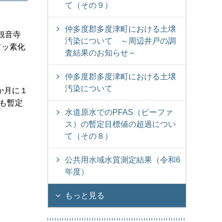
て（その９）
仲多度郡多度津町における土壌
観音寺
汚染について ～周辺井戸の調
フッ素化
査結果のお知らせ～
仲多度郡多度津町における土壌
汚染について
か月に１
でも暫定
水道原水でのPFAS（ピーファ
ス）の暫定目標値の超過につい
て（その８）
公共用水域水質測定結果（令和6
年度）
もっと見る