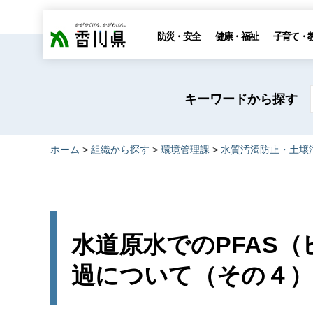
香川県
防災・安全
健康・福祉
子育て・
キーワードから探す
ホーム
>
組織から探す
>
環境管理課
>
水質汚濁防止・土壌
水道原水でのPFAS
過について（その４）