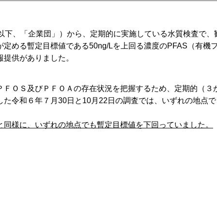
（以下、「企業団」）から、定期的に実施している水質検査で、
める暫定目標値である50ng/Lを上回る濃度のPFAS（有機
報提供がありました。
ＰＦＯＳ及びＰＦＯＡの存在状況を把握するため、定期的（３
た令和６年７月30日と10月22日の調査では、いずれの地点
と同様に、いずれの地点でも暫定目標値を下回っていました。