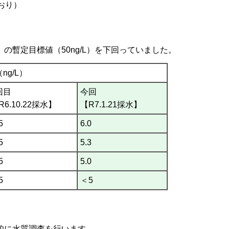
おり）
暫定目標値（50ng/L）を下回っていました。
ng/L）
回目
今回
R6.10.22採水】
【R7.1.21採水】
5
6.0
5
5.3
5
5.0
5
＜5
に水質調査を行います。