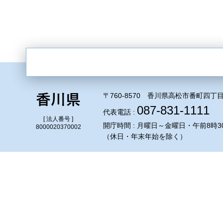
〒760-8570 香川県高松市番町四丁目
087-831-1111
代表電話 :
[ 法人番号 ]
開庁時間 : 月曜日～金曜日・午前8時3
8000020370002
（休日・年末年始を除く）