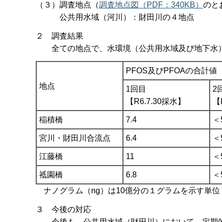
（３）調査地点（
調査地点図（PDF：340KB）
のと
公共用水域（河川）：財田川の４地点
２ 調査結果
全ての地点で、水環境（公共用水域及び地下水）の
PFOS及びPFOAの合計値（
地点
1回目
2
【R6.7.30採水】
【
稲積橋
7.4
＜
宮川・財田川合流点
6.4
＜
江藤橋
11
＜
祗園橋
6.8
＜
ナノグラム（ng）は10億分の１グラムを示す単位
３ 今後の対応
今後も、公共用水域（財田川）において、定期的