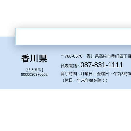
〒760-8570 香川県高松市番町四丁目
087-831-1111
代表電話 :
[ 法人番号 ]
開庁時間 : 月曜日～金曜日・午前8時3
8000020370002
（休日・年末年始を除く）