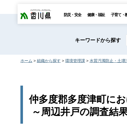
香川県
防災・安全
健康・福祉
子育て・
キーワードから探す
ホーム
>
組織から探す
>
環境管理課
>
水質汚濁防止・土壌
仲多度郡多度津町
～周辺井戸の調査結