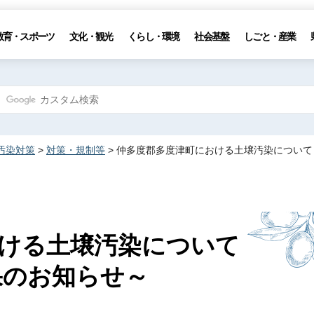
教育・スポーツ
文化・観光
くらし・環境
社会基盤
しごと・産業
汚染対策
>
対策・規制等
> 仲多度郡多度津町における土壌汚染につい
における土壌汚染について
果のお知らせ～