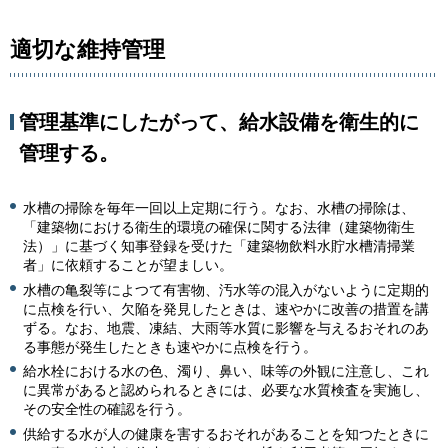
適切な維持管理
管理基準にしたがって、給水設備を衛生的に
管理する。
水槽の掃除を毎年一回以上定期に行う。なお、水槽の掃除は、
「建築物における衛生的環境の確保に関する法律（建築物衛生
法）」に基づく知事登録を受けた「建築物飲料水貯水槽清掃業
者」に依頼することが望ましい。
水槽の亀裂等によつて有害物、汚水等の混入がないように定期的
に点検を行い、欠陥を発見したときは、速やかに改善の措置を講
ずる。なお、地震、凍結、大雨等水質に影響を与えるおそれのあ
る事態が発生したときも速やかに点検を行う。
給水栓における水の色、濁り、鼻い、味等の外観に注意し、これ
に異常があると認められるときには、必要な水質検査を実施し、
その安全性の確認を行う。
供給する水が人の健康を害するおそれがあることを知つたときに