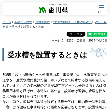
香川県
メニュー
ホーム
>
組織から探す
>
環境管理課
>
水質汚濁防止・土壌汚染対策
>
対策・規
制等
> 受水槽を設置するときは
ページID：2230
公開日：2024年4月1日
受水槽を設置するときは
3階建て以上の建物や水の使用量の多い事業場では、水道事業者の水
道水を一度受水槽に受けた後、ポンプなどで給水する設備を備えら
れています。この受水槽の容量が10立方メートルを超えるものは簡
易専用水道と呼ばれ、水道法に基づき、設置者は適切な管理を行う
ことが義務付けられています。
なお、新たに簡易専用水道を設置する場合等は、町の場合は県知事
（窓口は保健福祉事務所等）に届出が必要となります。設置場所が