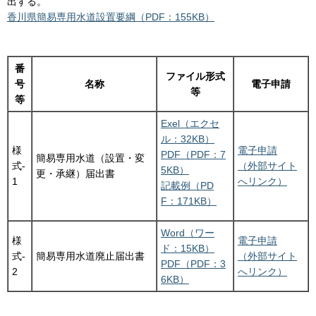
出する。
香川県簡易専用水道設置要綱（PDF：155KB）
番
ファイル形式
号
名称
電子申請
等
等
Exel（エクセ
ル：32KB）
様
電子申請
PDF（PDF：7
簡易専用水道（設置・変
式-
（外部サイト
5KB）
更・承継）届出書
1
へリンク）
記載例（PD
F：171KB）
Word（ワー
様
電子申請
ド：15KB）
式-
簡易専用水道廃止届出書
（外部サイト
PDF（PDF：3
2
へリンク）
6KB）