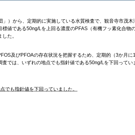
業団」）から、定期的に実施している水質検査で、観音寺市茂木
値である50ng/Lを上回る濃度のPFAS（有機フッ素化合物
ました。
FOS及びPFOAの存在状況を把握するため、定期的（3か月に
査では、いずれの地点でも指針値である50ng/Lを下回ってい
地点でも指針値を下回っていました。