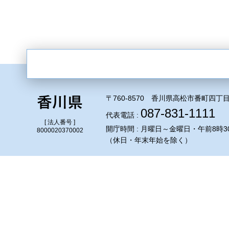
〒760-8570 香川県高松市番町四丁目
087-831-1111
代表電話 :
[ 法人番号 ]
開庁時間 : 月曜日～金曜日・午前8時3
8000020370002
（休日・年末年始を除く）