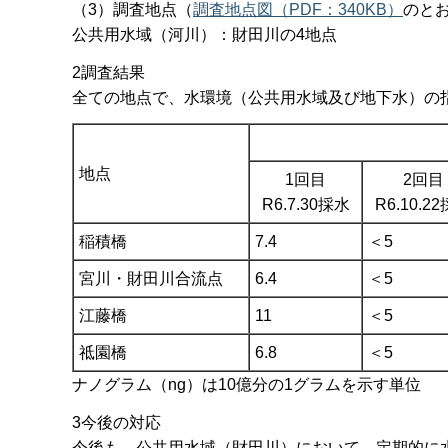
（3）調査地点（
調査地点図（PDF：340KB）
のと
公共用水域（河川）：財田川の4地点
2調査結果
全ての地点で、水環境（公共用水域及び地下水）の
地点
1回目
2回目
R6.7.30採水
R6.10.2
稲積橋
7.4
＜5
宮川・財田川合流点
6.4
＜5
江藤橋
11
＜5
祗園橋
6.8
＜5
ナノグラム（ng）は10億分の1グラムを示す単位
3今後の対応
今後も、公共用水域（財田川）において、定期的に