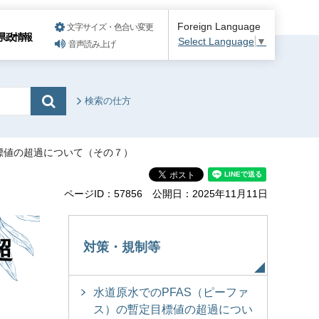
Foreign Language
文字サイズ・色合い変更
県政情報
Select Language
▼
音声読み上げ
検索の仕方
目標値の超過について（その７）
ページID：57856
公開日：2025年11月11日
超
対策・規制等
水道原水でのPFAS（ピーファ
ス）の暫定目標値の超過につい