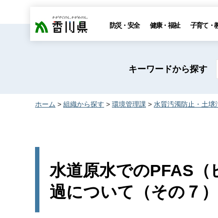
香川県
防災・安全
健康・福祉
子育て・
キーワードから探す
ホーム
>
組織から探す
>
環境管理課
>
水質汚濁防止・土壌
水道原水でのPFAS
過について（その７）