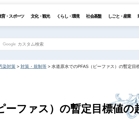
教育・スポーツ
文化・観光
くらし・環境
社会基盤
しごと・産業
汚染対策
>
対策・規制等
> 水道原水でのPFAS（ピーファス）の暫定
（ピーファス）の暫定目標値の