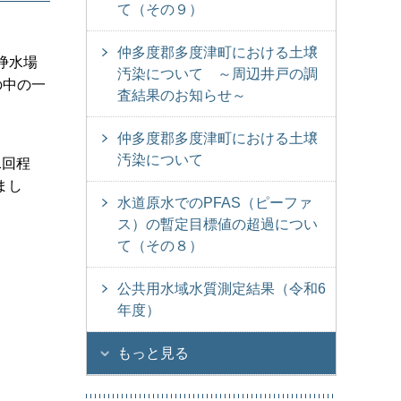
て（その９）
仲多度郡多度津町における土壌
浄水場
汚染について ～周辺井戸の調
の中の一
査結果のお知らせ～
仲多度郡多度津町における土壌
汚染について
1回程
まし
水道原水でのPFAS（ピーファ
ス）の暫定目標値の超過につい
て（その８）
公共用水域水質測定結果（令和6
年度）
もっと見る