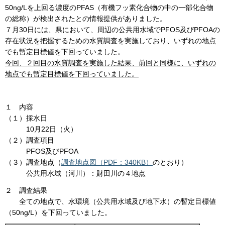
50ng/Lを上回る濃度のPFAS（有機フッ素化合物の中の一部化合物
の総称）が検出されたとの情報提供がありました。
７月30日には、県において、周辺の公共用水域でPFOS及びPFOAの
存在状況を把握するための水質調査を実施しており、いずれの地点
でも暫定目標値を下回っていました。
今回、２回目の水質調査を実施した結果、前回と同様に、いずれの
地点でも暫定目標値を下回っていました。
１ 内容
（１）採水日
10月22日（火）
（２）調査項目
PFOS及びPFOA
（３）調査地点（
調査地点図（PDF：340KB）
のとおり）
公共用水域（河川）：財田川の４地点
２ 調査結果
全ての地点で、水環境（公共用水域及び地下水）の暫定目標値
（50ng/L）を下回っていました。