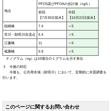
PFOS及びPFOAの合計値（ng/L）
地点
前回
今回
【7月30日採水】
【10月22日採水】
稲積橋
7.4
＜5
宮川・財田川合流点
6.4
＜5
江藤橋
11
＜5
祗園橋
6.8
＜5
ナノグラム（ng）は10億分の１グラムを示す単位
３ 今後の対応
今後も、公共用水域（財田川）において、定期的に水質調査を
行います。
このページに関するお問い合わせ