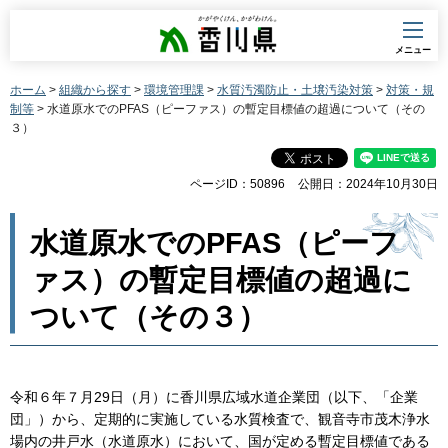
香川県
メニュー
ホーム
>
組織から探す
>
環境管理課
>
水質汚濁防止・土壌汚染対策
>
対策・規
制等
> 水道原水でのPFAS（ピーファス）の暫定目標値の超過について（その
３）
ページID：50896
公開日：2024年10月30日
水道原水でのPFAS（ピーフ
ァス）の暫定目標値の超過に
ついて（その３）
令和６年７月29日（月）に香川県広域水道企業団（以下、「企業
団」）から、定期的に実施している水質検査で、観音寺市茂木浄水
場内の井戸水（水道原水）において、国が定める暫定目標値である