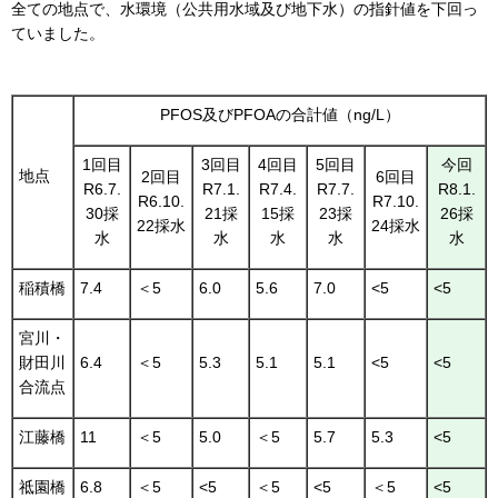
全ての地点で、水環境（公共用水域及び地下水）の指針値を下回っ
ていました。
PFOS及びPFOAの合計値（ng/L）
1回目
3回目
4回目
5回目
今回
地点
2回目
6回目
R6.7.
R7.1.
R7.4.
R7.7.
R8.1.
R6.10.
R7.10.
30採
21採
15採
23採
26採
22採水
24採水
水
水
水
水
水
稲積橋
7.4
＜5
6.0
5.6
7.0
<5
<5
宮川・
財田川
6.4
＜5
5.3
5.1
5.1
<5
<5
合流点
江藤橋
11
＜5
5.0
＜5
5.7
5.3
<5
祗園橋
6.8
＜5
<5
＜5
<5
＜5
<5