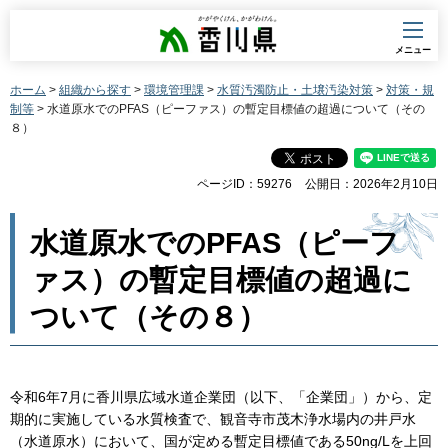
香川県
メニュー
ホーム
>
組織から探す
>
環境管理課
>
水質汚濁防止・土壌汚染対策
>
対策・規
制等
> 水道原水でのPFAS（ピーファス）の暫定目標値の超過について（その
８）
ページID：59276
公開日：2026年2月10日
水道原水でのPFAS（ピーフ
ァス）の暫定目標値の超過に
ついて（その８）
令和6年7月に香川県広域水道企業団（以下、「企業団」）から、定
期的に実施している水質検査で、観音寺市茂木浄水場内の井戸水
（水道原水）において、国が定める暫定目標値である50ng/Lを上回