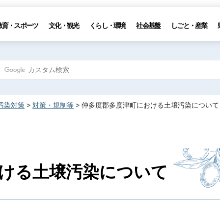
教育・スポーツ
文化・観光
くらし・環境
社会基盤
しごと・産業
汚染対策
>
対策・規制等
> 仲多度郡多度津町における土壌汚染について
ける土壌汚染について