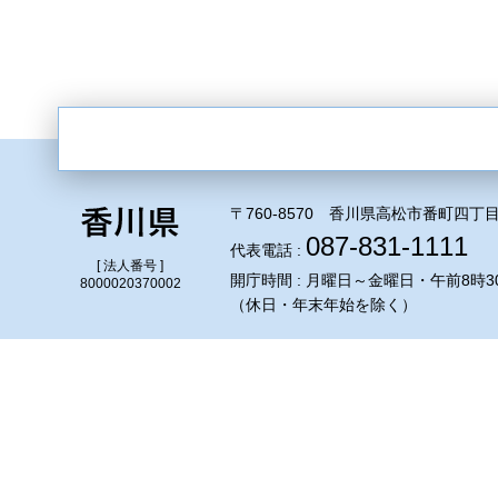
〒760-8570 香川県高松市番町四丁目
087-831-1111
代表電話 :
[ 法人番号 ]
開庁時間 : 月曜日～金曜日・午前8時3
8000020370002
（休日・年末年始を除く）