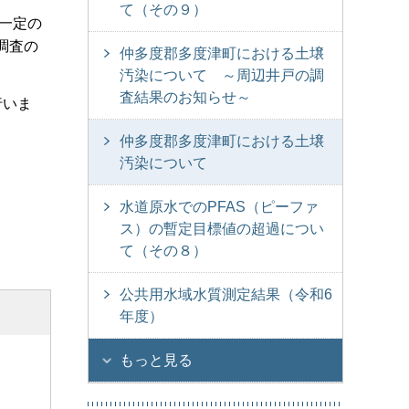
て（その９）
「一定の
調査の
仲多度郡多度津町における土壌
汚染について ～周辺井戸の調
査結果のお知らせ～
行いま
仲多度郡多度津町における土壌
汚染について
水道原水でのPFAS（ピーファ
ス）の暫定目標値の超過につい
て（その８）
公共用水域水質測定結果（令和6
年度）
もっと見る