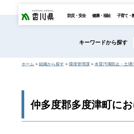
香川県
防災・安全
健康・福祉
子育て・
キーワードから探す
ホーム
>
組織から探す
>
環境管理課
>
水質汚濁防止・土壌
仲多度郡多度津町にお